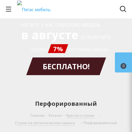
КУПИТЕ У НАС ОФИСНУЮ МЕБЕЛЬ
в августе
И ПОЛУЧИТЕ
7%
СБОРКУ
ОТ СУММЫ ЗАКАЗА
БЕСПЛАТНО!
0
Перфорированный
Главная
-
Каталог
-
Кресла и стулья
-
Стулья на металлическом каркасе
-
Перфорированный