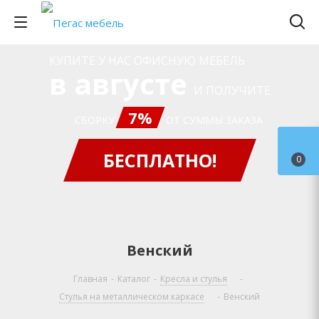
КУПИТЕ У НАС ОФИСНУЮ МЕБЕЛЬ
в августе
И ПОЛУЧИТЕ
7%
СБОРКУ
ОТ СУММЫ ЗАКАЗА
БЕСПЛАТНО!
0
Венский
Главная
-
Каталог
-
Кресла и стулья
-
Стулья на металлическом каркасе
-
Венский