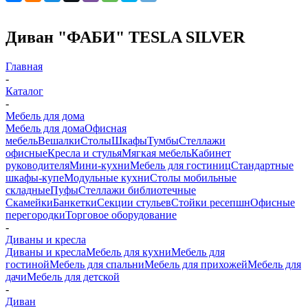
Диван "ФАБИ" TESLA SILVER
Главная
-
Каталог
-
Мебель для дома
Мебель для дома
Офисная
мебель
Вешалки
Столы
Шкафы
Тумбы
Стеллажи
офисные
Кресла и стулья
Мягкая мебель
Кабинет
руководителя
Мини-кухни
Мебель для гостиниц
Стандартные
шкафы-купе
Модульные кухни
Столы мобильные
складные
Пуфы
Стеллажи библиотечные
Скамейки
Банкетки
Секции стульев
Стойки ресепшн
Офисные
перегородки
Торговое оборудование
-
Диваны и кресла
Диваны и кресла
Мебель для кухни
Мебель для
гостиной
Мебель для спальни
Мебель для прихожей
Мебель для
дачи
Мебель для детской
-
Диван