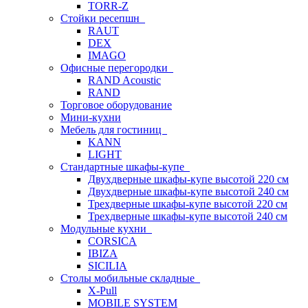
TORR-Z
Стойки ресепшн
RAUT
DEX
IMAGO
Офисные перегородки
RAND Acoustic
RAND
Торговое оборудование
Мини-кухни
Мебель для гостиниц
KANN
LIGHT
Стандартные шкафы-купе
Двухдверные шкафы-купе высотой 220 см
Двухдверные шкафы-купе высотой 240 см
Трехдверные шкафы-купе высотой 220 см
Трехдверные шкафы-купе высотой 240 см
Модульные кухни
CORSICA
IBIZA
SICILIA
Столы мобильные складные
X-Pull
MOBILE SYSTEM