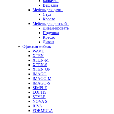
Банкетка
Вешалка
Мебель для дачи
Стул
Кресло
Мебель для детской
Диван-кровать
Подушка
Кресло
Диван
Офисная мебель
WAVE
XTEN
XTEN-M
XTEN-S
XTEN-UP
IMAGO
IMAGO-M
IMAGO-S
SIMPLE
LOFTIS
STYLE
NOVA S
RIVA
FORMULA