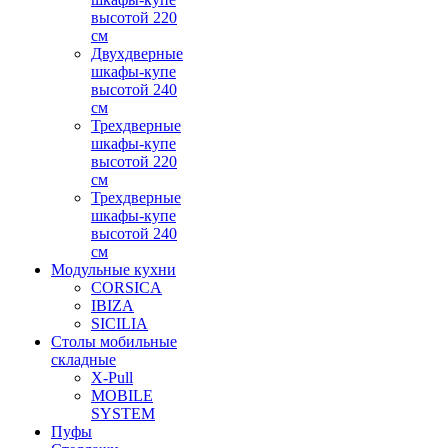
высотой 220
см
Двухдверные
шкафы-купе
высотой 240
см
Трехдверные
шкафы-купе
высотой 220
см
Трехдверные
шкафы-купе
высотой 240
см
Модульные кухни
CORSICA
IBIZA
SICILIA
Столы мобильные
складные
X-Pull
MOBILE
SYSTEM
Пуфы