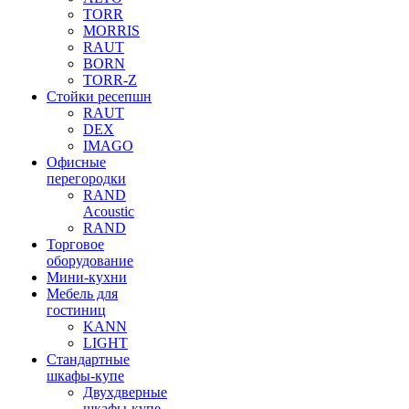
TORR
MORRIS
RAUT
BORN
TORR-Z
Стойки ресепшн
RAUT
DEX
IMAGO
Офисные
перегородки
RAND
Acoustic
RAND
Торговое
оборудование
Мини-кухни
Мебель для
гостиниц
KANN
LIGHT
Стандартные
шкафы-купе
Двухдверные
шкафы-купе