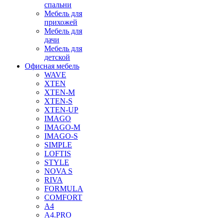
спальни
Мебель для
прихожей
Мебель для
дачи
Мебель для
детской
Офисная мебель
WAVE
XTEN
XTEN-M
XTEN-S
XTEN-UP
IMAGO
IMAGO-M
IMAGO-S
SIMPLE
LOFTIS
STYLE
NOVA S
RIVA
FORMULA
COMFORT
A4
A4.PRO