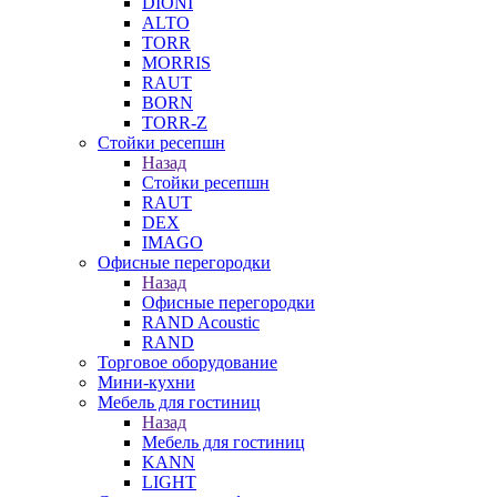
DIONI
ALTO
TORR
MORRIS
RAUT
BORN
TORR-Z
Стойки ресепшн
Назад
Стойки ресепшн
RAUT
DEX
IMAGO
Офисные перегородки
Назад
Офисные перегородки
RAND Acoustic
RAND
Торговое оборудование
Мини-кухни
Мебель для гостиниц
Назад
Мебель для гостиниц
KANN
LIGHT