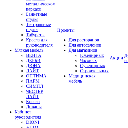
металлическом
каркасе
Банкетные
стулья
Театральные
стулья
Проекты
Табуреты
Кресла для
Для ресторанов
руководителя
Для автосалонов
Мягкая мебель
Для магазинов
ВЕНТА
Ювелирных
Д
Акции
ДЕРБИ
Часовых
и
ДЮНА
Сувенирных
ЛАЙТ
Строительных
ОПТИМА
Медицинская
ПАРМ
мебель
СИМПЛ
ЧЕСТЕР
ЛАЙТ
Кресла
Диваны
Кабинет
руководителя
DIONI
ALTO