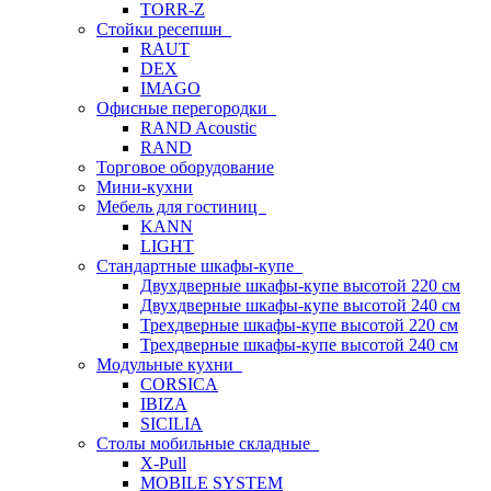
TORR-Z
Стойки ресепшн
RAUT
DEX
IMAGO
Офисные перегородки
RAND Acoustic
RAND
Торговое оборудование
Мини-кухни
Мебель для гостиниц
KANN
LIGHT
Стандартные шкафы-купе
Двухдверные шкафы-купе высотой 220 см
Двухдверные шкафы-купе высотой 240 см
Трехдверные шкафы-купе высотой 220 см
Трехдверные шкафы-купе высотой 240 см
Модульные кухни
CORSICA
IBIZA
SICILIA
Столы мобильные складные
X-Pull
MOBILE SYSTEM