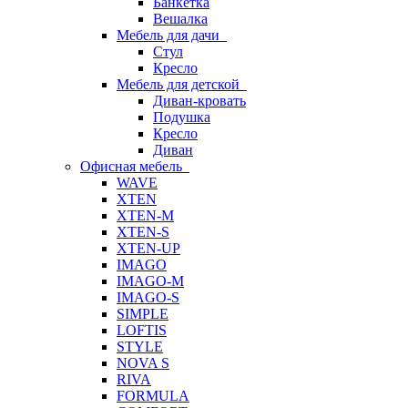
Банкетка
Вешалка
Мебель для дачи
Стул
Кресло
Мебель для детской
Диван-кровать
Подушка
Кресло
Диван
Офисная мебель
WAVE
XTEN
XTEN-M
XTEN-S
XTEN-UP
IMAGO
IMAGO-M
IMAGO-S
SIMPLE
LOFTIS
STYLE
NOVA S
RIVA
FORMULA