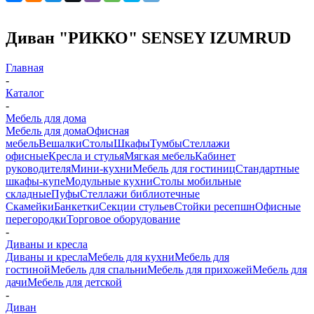
Диван "РИККО" SENSEY IZUMRUD
Главная
-
Каталог
-
Мебель для дома
Мебель для дома
Офисная
мебель
Вешалки
Столы
Шкафы
Тумбы
Стеллажи
офисные
Кресла и стулья
Мягкая мебель
Кабинет
руководителя
Мини-кухни
Мебель для гостиниц
Стандартные
шкафы-купе
Модульные кухни
Столы мобильные
складные
Пуфы
Стеллажи библиотечные
Скамейки
Банкетки
Секции стульев
Стойки ресепшн
Офисные
перегородки
Торговое оборудование
-
Диваны и кресла
Диваны и кресла
Мебель для кухни
Мебель для
гостиной
Мебель для спальни
Мебель для прихожей
Мебель для
дачи
Мебель для детской
-
Диван