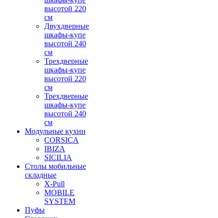
высотой 220
см
Двухдверные
шкафы-купе
высотой 240
см
Трехдверные
шкафы-купе
высотой 220
см
Трехдверные
шкафы-купе
высотой 240
см
Модульные кухни
CORSICA
IBIZA
SICILIA
Столы мобильные
складные
X-Pull
MOBILE
SYSTEM
Пуфы