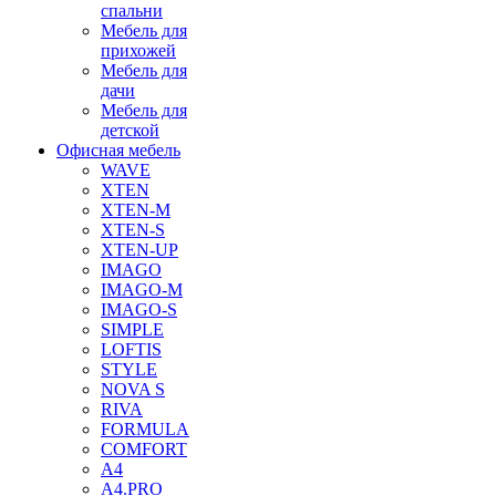
спальни
Мебель для
прихожей
Мебель для
дачи
Мебель для
детской
Офисная мебель
WAVE
XTEN
XTEN-M
XTEN-S
XTEN-UP
IMAGO
IMAGO-M
IMAGO-S
SIMPLE
LOFTIS
STYLE
NOVA S
RIVA
FORMULA
COMFORT
A4
A4.PRO