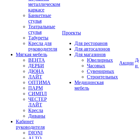
металлическом
каркасе
Банкетные
стулья
Театральные
стулья
Проекты
Табуреты
Кресла для
Для ресторанов
руководителя
Для автосалонов
Мягкая мебель
Для магазинов
ВЕНТА
Ювелирных
Д
Акции
ДЕРБИ
Часовых
и
ДЮНА
Сувенирных
ЛАЙТ
Строительных
ОПТИМА
Медицинская
ПАРМ
мебель
СИМПЛ
ЧЕСТЕР
ЛАЙТ
Кресла
Диваны
Кабинет
руководителя
DIONI
ALTO