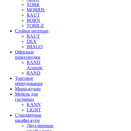
TORR
MORRIS
RAUT
BORN
TORR-Z
Стойки ресепшн
RAUT
DEX
IMAGO
Офисные
перегородки
RAND
Acoustic
RAND
Торговое
оборудование
Мини-кухни
Мебель для
гостиниц
KANN
LIGHT
Стандартные
шкафы-купе
Двухдверные
шкафы-купе