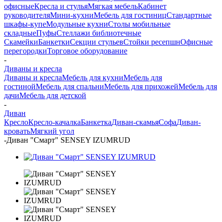
офисные
Кресла и стулья
Мягкая мебель
Кабинет
руководителя
Мини-кухни
Мебель для гостиниц
Стандартные
шкафы-купе
Модульные кухни
Столы мобильные
складные
Пуфы
Стеллажи библиотечные
Скамейки
Банкетки
Секции стульев
Стойки ресепшн
Офисные
перегородки
Торговое оборудование
-
Диваны и кресла
Диваны и кресла
Мебель для кухни
Мебель для
гостиной
Мебель для спальни
Мебель для прихожей
Мебель для
дачи
Мебель для детской
-
Диван
Кресло
Кресло-качалка
Банкетка
Диван-скамья
Софа
Диван-
кровать
Мягкий угол
-
Диван "Смарт" SENSEY IZUMRUD