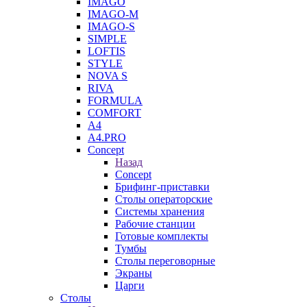
IMAGO
IMAGO-M
IMAGO-S
SIMPLE
LOFTIS
STYLE
NOVA S
RIVA
FORMULA
COMFORT
A4
A4.PRO
Concept
Назад
Concept
Брифинг-приставки
Столы операторские
Системы хранения
Рабочие станции
Готовые комплекты
Тумбы
Столы переговорные
Экраны
Царги
Столы