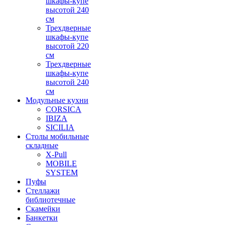
шкафы-купе
высотой 240
см
Трехдверные
шкафы-купе
высотой 220
см
Трехдверные
шкафы-купе
высотой 240
см
Модульные кухни
CORSICA
IBIZA
SICILIA
Столы мобильные
складные
X-Pull
MOBILE
SYSTEM
Пуфы
Стеллажи
библиотечные
Скамейки
Банкетки