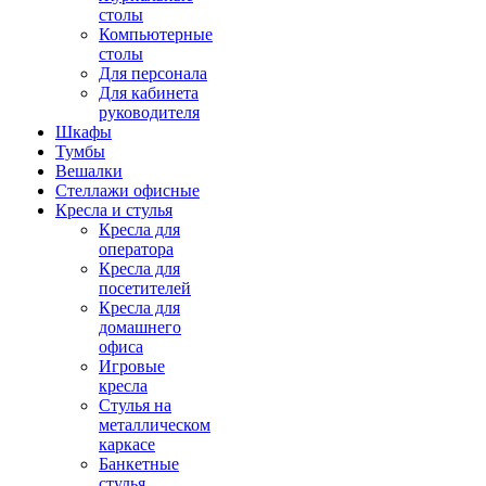
столы
Компьютерные
столы
Для персонала
Для кабинета
руководителя
Шкафы
Тумбы
Вешалки
Стеллажи офисные
Кресла и стулья
Кресла для
оператора
Кресла для
посетителей
Кресла для
домашнего
офиса
Игровые
кресла
Стулья на
металлическом
каркасе
Банкетные
стулья