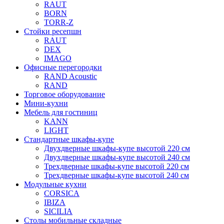
RAUT
BORN
TORR-Z
Стойки ресепшн
RAUT
DEX
IMAGO
Офисные перегородки
RAND Acoustic
RAND
Торговое оборудование
Мини-кухни
Мебель для гостиниц
KANN
LIGHT
Стандартные шкафы-купе
Двухдверные шкафы-купе высотой 220 см
Двухдверные шкафы-купе высотой 240 см
Трехдверные шкафы-купе высотой 220 см
Трехдверные шкафы-купе высотой 240 см
Модульные кухни
CORSICA
IBIZA
SICILIA
Столы мобильные складные