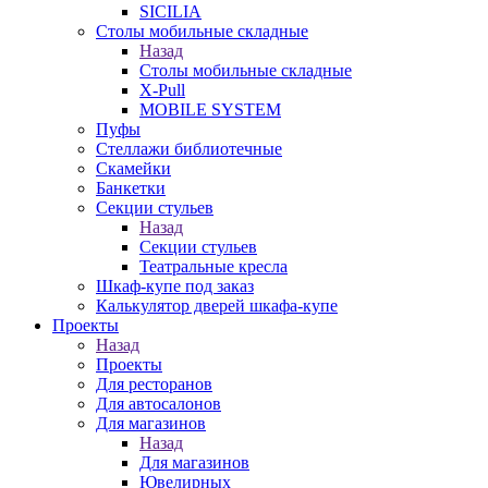
SICILIA
Столы мобильные складные
Назад
Столы мобильные складные
X-Pull
MOBILE SYSTEM
Пуфы
Стеллажи библиотечные
Скамейки
Банкетки
Секции стульев
Назад
Секции стульев
Театральные кресла
Шкаф-купе под заказ
Калькулятор дверей шкафа-купе
Проекты
Назад
Проекты
Для ресторанов
Для автосалонов
Для магазинов
Назад
Для магазинов
Ювелирных