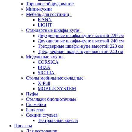
Торговое оборудование
Мини-кухни
Мебель для гостиниц
KANN
LIGHT
Стандартные шкафы-купе
Двухдверные шкафы-купе высотой 220 см
Двухдверные шкафы-купе высотой 240 см
Трехдверные шкафы-купе высотой 220 см
Трехдверные шкафы-купе высотой 240 см
Модульные кухни
CORSICA
IBIZA
SICILIA
Столы мобильные складные
X-Pull
MOBILE SYSTEM
Пуфы
Стеллажи библиотечные
Скамейки
Банкетки
Секции стульев
Театральные кресла
Проекты
Для ресторанов