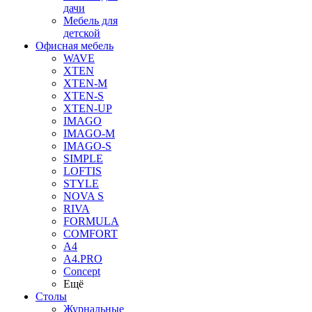
дачи
Мебель для
детской
Офисная мебель
WAVE
XTEN
XTEN-M
XTEN-S
XTEN-UP
IMAGO
IMAGO-M
IMAGO-S
SIMPLE
LOFTIS
STYLE
NOVA S
RIVA
FORMULA
COMFORT
A4
A4.PRO
Concept
Ещё
Столы
Журнальные