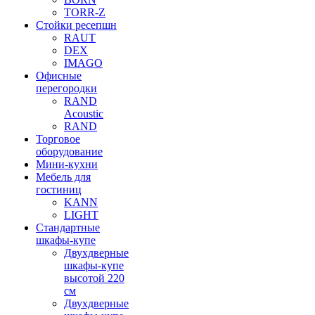
TORR-Z
Стойки ресепшн
RAUT
DEX
IMAGO
Офисные
перегородки
RAND
Acoustic
RAND
Торговое
оборудование
Мини-кухни
Мебель для
гостиниц
KANN
LIGHT
Стандартные
шкафы-купе
Двухдверные
шкафы-купе
высотой 220
см
Двухдверные