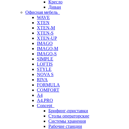
Кресло
Диван
Офисная мебель
WAVE
XTEN
XTEN-M
XTEN-S
XTEN-UP
IMAGO
IMAGO-M
IMAGO-S
SIMPLE
LOFTIS
STYLE
NOVA S
RIVA
FORMULA
COMFORT
A4
A4.PRO
Concept
Брифинг-приставки
Столы операторские
Системы хранения
Рабочие станции