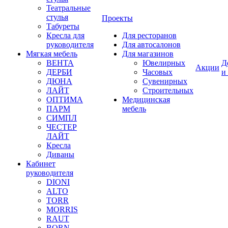
Театральные
стулья
Проекты
Табуреты
Кресла для
Для ресторанов
руководителя
Для автосалонов
Мягкая мебель
Для магазинов
ВЕНТА
Ювелирных
Д
Акции
ДЕРБИ
Часовых
и
ДЮНА
Сувенирных
ЛАЙТ
Строительных
ОПТИМА
Медицинская
ПАРМ
мебель
СИМПЛ
ЧЕСТЕР
ЛАЙТ
Кресла
Диваны
Кабинет
руководителя
DIONI
ALTO
TORR
MORRIS
RAUT
BORN