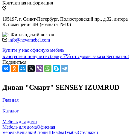
Контактная информация
195197, г. Санкт-Петербург, Полюстровский пр., д.32, литера
К, помещения 4Н (комната №10)
Финляндский вокзал
info@nevamebel.com
Купите у нас офисную мебель
7%
в августе
и получите
сборку
от суммы заказа
Бесплатно!
Поделиться
Диван "Смарт" SENSEY IZUMRUD
Главная
-
Каталог
-
Мебель для дома
Мебель для дома
Офисная
мебель
Вешалки
Столы
Шкафы
Тумбы
Стеллажи