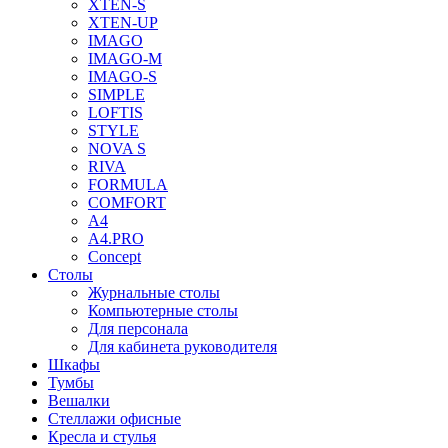
XTEN-S
XTEN-UP
IMAGO
IMAGO-M
IMAGO-S
SIMPLE
LOFTIS
STYLE
NOVA S
RIVA
FORMULA
COMFORT
A4
A4.PRO
Concept
Столы
Журнальные столы
Компьютерные столы
Для персонала
Для кабинета руководителя
Шкафы
Тумбы
Вешалки
Стеллажи офисные
Кресла и стулья