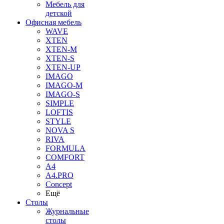
Мебель для
детской
Офисная мебель
WAVE
XTEN
XTEN-M
XTEN-S
XTEN-UP
IMAGO
IMAGO-M
IMAGO-S
SIMPLE
LOFTIS
STYLE
NOVA S
RIVA
FORMULA
COMFORT
A4
A4.PRO
Concept
Ещё
Столы
Журнальные
столы