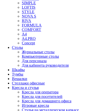
SIMPLE
LOFTIS
STYLE
NOVA S
RIVA
FORMULA
COMFORT
A4
A4.PRO
Concept
Столы
Журнальные столы
Компьютерные столы
Для персонала
Для кабинета руководителя
Шкафы
Тумбы
Вешалки
Стеллажи офисные
Кресла и стулья
Кресла для оператора
Кресла для посетителей
Кресла для домашнего офиса
Игровые кресла
Стулья на металлическом каркасе