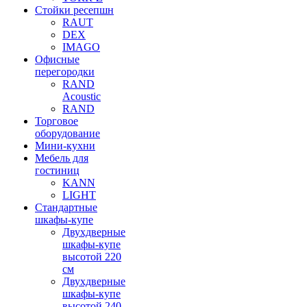
Стойки ресепшн
RAUT
DEX
IMAGO
Офисные
перегородки
RAND
Acoustic
RAND
Торговое
оборудование
Мини-кухни
Мебель для
гостиниц
KANN
LIGHT
Стандартные
шкафы-купе
Двухдверные
шкафы-купе
высотой 220
см
Двухдверные
шкафы-купе
высотой 240