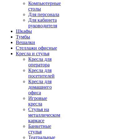
Компьютерные
столы
Для персонала
Для кабинета
руководителя
Шкафы
Тумбы
Вешалки
Стеллажи офисные
Кресла и стулья
Кресла для
оператора
Кресла для
посетителей
Кресла для
домашнего
офиса
Игровые
кресла
Стулья на
металлическом
каркасе
Банкетные
стулья
Театральные