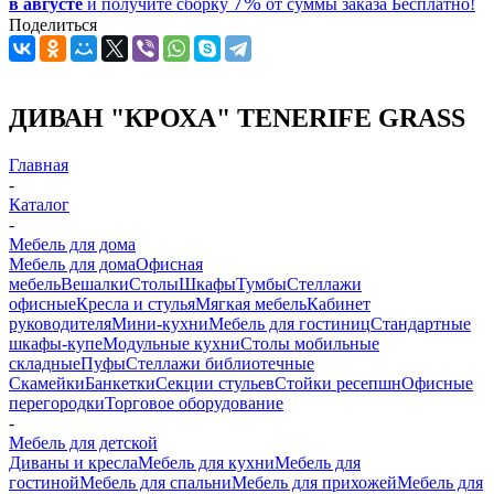
7%
в августе
и получите
сборку
от суммы заказа
Бесплатно!
Поделиться
ДИВАН "КРОХА" TENERIFE GRASS
Главная
-
Каталог
-
Мебель для дома
Мебель для дома
Офисная
мебель
Вешалки
Столы
Шкафы
Тумбы
Стеллажи
офисные
Кресла и стулья
Мягкая мебель
Кабинет
руководителя
Мини-кухни
Мебель для гостиниц
Стандартные
шкафы-купе
Модульные кухни
Столы мобильные
складные
Пуфы
Стеллажи библиотечные
Скамейки
Банкетки
Секции стульев
Стойки ресепшн
Офисные
перегородки
Торговое оборудование
-
Мебель для детской
Диваны и кресла
Мебель для кухни
Мебель для
гостиной
Мебель для спальни
Мебель для прихожей
Мебель для