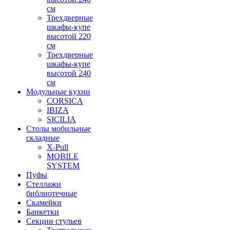
см
Трехдверные
шкафы-купе
высотой 220
см
Трехдверные
шкафы-купе
высотой 240
см
Модульные кухни
CORSICA
IBIZA
SICILIA
Столы мобильные
складные
X-Pull
MOBILE
SYSTEM
Пуфы
Стеллажи
библиотечные
Скамейки
Банкетки
Секции стульев