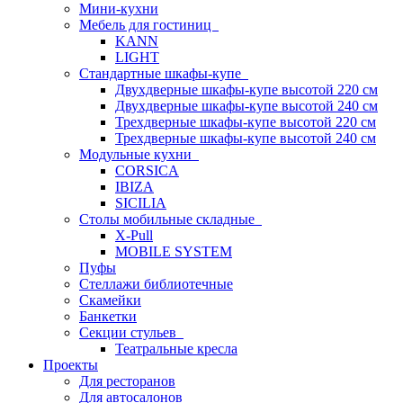
Мини-кухни
Мебель для гостиниц
KANN
LIGHT
Стандартные шкафы-купе
Двухдверные шкафы-купе высотой 220 см
Двухдверные шкафы-купе высотой 240 см
Трехдверные шкафы-купе высотой 220 см
Трехдверные шкафы-купе высотой 240 см
Модульные кухни
CORSICA
IBIZA
SICILIA
Столы мобильные складные
X-Pull
MOBILE SYSTEM
Пуфы
Стеллажи библиотечные
Скамейки
Банкетки
Секции стульев
Театральные кресла
Проекты
Для ресторанов
Для автосалонов