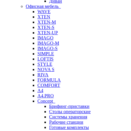
Диван
Офисная мебель
WAVE
XTEN
XTEN-M
XTEN-S
XTEN-UP
IMAGO
IMAGO-M
IMAGO-S
SIMPLE
LOFTIS
STYLE
NOVA S
RIVA
FORMULA
COMFORT
A4
A4.PRO
Concept
Брифинг-приставки
Столы операторские
Системы хранения
Рабочие станции
Готовые комплекты