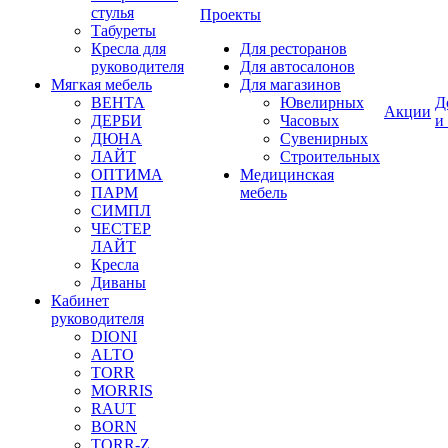
стулья
Проекты
Табуреты
Кресла для
Для ресторанов
руководителя
Для автосалонов
Мягкая мебель
Для магазинов
ВЕНТА
Ювелирных
Д
Акции
ДЕРБИ
Часовых
и
ДЮНА
Сувенирных
ЛАЙТ
Строительных
ОПТИМА
Медицинская
ПАРМ
мебель
СИМПЛ
ЧЕСТЕР
ЛАЙТ
Кресла
Диваны
Кабинет
руководителя
DIONI
ALTO
TORR
MORRIS
RAUT
BORN
TORR-Z