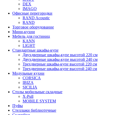
DEX
IMAGO
Офисные перегородки
RAND Acoustic
RAND
Торговое оборудование
Мини-кухни
Мебель для гостиниц
KANN
LIGHT
Стандартные шкафы-купе
Двухдверные шкафы-купе высотой 220 см
Двухдверные шкафы-купе высотой 240 см
Трехдверные шкафы-купе высотой 220 см
Трехдверные шкафы-купе высотой 240 см
Модульные кухни
CORSICA
IBIZA
SICILIA
Столы мобильные складные
X-Pull
MOBILE SYSTEM
Пуфы
Стеллажи библиотечные
Скамейки