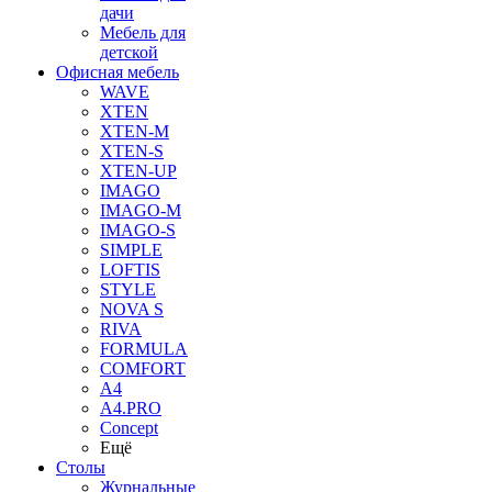
дачи
Мебель для
детской
Офисная мебель
WAVE
XTEN
XTEN-M
XTEN-S
XTEN-UP
IMAGO
IMAGO-M
IMAGO-S
SIMPLE
LOFTIS
STYLE
NOVA S
RIVA
FORMULA
COMFORT
A4
A4.PRO
Concept
Ещё
Столы
Журнальные