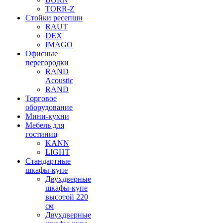
TORR-Z
Стойки ресепшн
RAUT
DEX
IMAGO
Офисные
перегородки
RAND
Acoustic
RAND
Торговое
оборудование
Мини-кухни
Мебель для
гостиниц
KANN
LIGHT
Стандартные
шкафы-купе
Двухдверные
шкафы-купе
высотой 220
см
Двухдверные