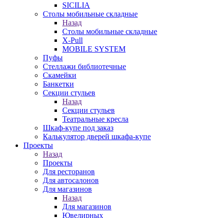
SICILIA
Столы мобильные складные
Назад
Столы мобильные складные
X-Pull
MOBILE SYSTEM
Пуфы
Стеллажи библиотечные
Скамейки
Банкетки
Секции стульев
Назад
Секции стульев
Театральные кресла
Шкаф-купе под заказ
Калькулятор дверей шкафа-купе
Проекты
Назад
Проекты
Для ресторанов
Для автосалонов
Для магазинов
Назад
Для магазинов
Ювелирных