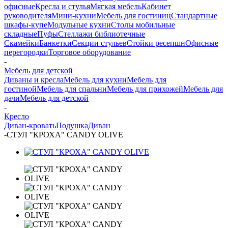
офисные
Кресла и стулья
Мягкая мебель
Кабинет
руководителя
Мини-кухни
Мебель для гостиниц
Стандартные
шкафы-купе
Модульные кухни
Столы мобильные
складные
Пуфы
Стеллажи библиотечные
Скамейки
Банкетки
Секции стульев
Стойки ресепшн
Офисные
перегородки
Торговое оборудование
-
Мебель для детской
Диваны и кресла
Мебель для кухни
Мебель для
гостиной
Мебель для спальни
Мебель для прихожей
Мебель для
дачи
Мебель для детской
-
Кресло
Диван-кровать
Подушка
Диван
-
СТУЛ "КРОХА" CANDY OLIVE