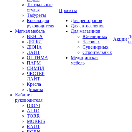
Театральные
стулья
Проекты
Табуреты
Кресла для
Для ресторанов
руководителя
Для автосалонов
Мягкая мебель
Для магазинов
ВЕНТА
Ювелирных
Д
Акции
ДЕРБИ
Часовых
и
ДЮНА
Сувенирных
ЛАЙТ
Строительных
ОПТИМА
Медицинская
ПАРМ
мебель
СИМПЛ
ЧЕСТЕР
ЛАЙТ
Кресла
Диваны
Кабинет
руководителя
DIONI
ALTO
TORR
MORRIS
RAUT
BORN