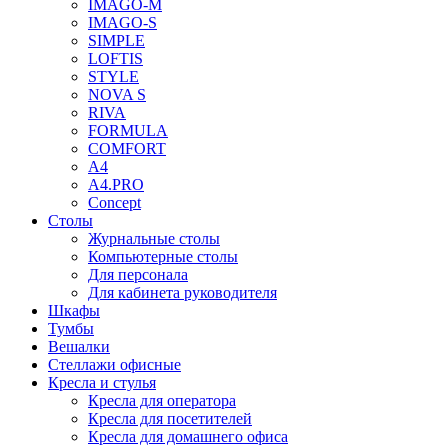
IMAGO-M
IMAGO-S
SIMPLE
LOFTIS
STYLE
NOVA S
RIVA
FORMULA
COMFORT
A4
A4.PRO
Concept
Столы
Журнальные столы
Компьютерные столы
Для персонала
Для кабинета руководителя
Шкафы
Тумбы
Вешалки
Стеллажи офисные
Кресла и стулья
Кресла для оператора
Кресла для посетителей
Кресла для домашнего офиса