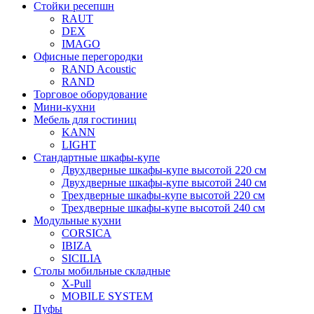
Стойки ресепшн
RAUT
DEX
IMAGO
Офисные перегородки
RAND Acoustic
RAND
Торговое оборудование
Мини-кухни
Мебель для гостиниц
KANN
LIGHT
Стандартные шкафы-купе
Двухдверные шкафы-купе высотой 220 см
Двухдверные шкафы-купе высотой 240 см
Трехдверные шкафы-купе высотой 220 см
Трехдверные шкафы-купе высотой 240 см
Модульные кухни
CORSICA
IBIZA
SICILIA
Столы мобильные складные
X-Pull
MOBILE SYSTEM
Пуфы