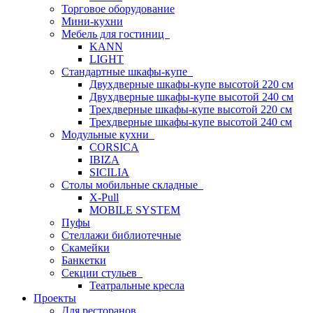
Торговое оборудование
Мини-кухни
Мебель для гостиниц
KANN
LIGHT
Стандартные шкафы-купе
Двухдверные шкафы-купе высотой 220 см
Двухдверные шкафы-купе высотой 240 см
Трехдверные шкафы-купе высотой 220 см
Трехдверные шкафы-купе высотой 240 см
Модульные кухни
CORSICA
IBIZA
SICILIA
Столы мобильные складные
X-Pull
MOBILE SYSTEM
Пуфы
Стеллажи библиотечные
Скамейки
Банкетки
Секции стульев
Театральные кресла
Проекты
Для ресторанов