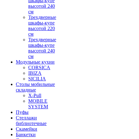
шкафы-купе
высотой 240
см
Трехдверные
шкафы-купе
высотой 220
см
Трехдверные
шкафы-купе
высотой 240
см
Модульные кухни
CORSICA
IBIZA
SICILIA
Столы мобильные
складные
X-Pull
MOBILE
SYSTEM
Пуфы
Стеллажи
библиотечные
Скамейки
Банкетки