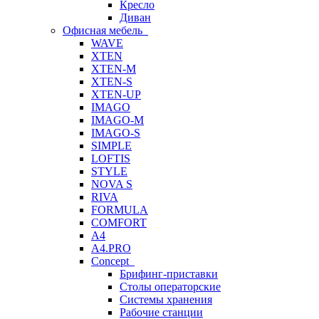
Кресло
Диван
Офисная мебель
WAVE
XTEN
XTEN-M
XTEN-S
XTEN-UP
IMAGO
IMAGO-M
IMAGO-S
SIMPLE
LOFTIS
STYLE
NOVA S
RIVA
FORMULA
COMFORT
A4
A4.PRO
Concept
Брифинг-приставки
Столы операторские
Системы хранения
Рабочие станции