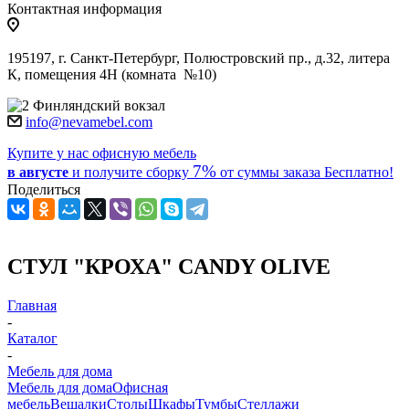
Контактная информация
195197, г. Санкт-Петербург, Полюстровский пр., д.32, литера
К, помещения 4Н (комната №10)
Финляндский вокзал
info@nevamebel.com
Купите у нас офисную мебель
7%
в августе
и получите
сборку
от суммы заказа
Бесплатно!
Поделиться
СТУЛ "КРОХА" CANDY OLIVE
Главная
-
Каталог
-
Мебель для дома
Мебель для дома
Офисная
мебель
Вешалки
Столы
Шкафы
Тумбы
Стеллажи