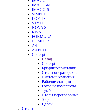
IMAGO
IMAGO-M
IMAGO-S
SIMPLE
LOFTIS
STYLE
NOVA S
RIVA
FORMULA
COMFORT
A4
A4.PRO
Concept
Назад
Concept
Брифинг-приставки
Столы операторские
Системы хранения
Рабочие станции
Готовые комплекты
Тумбы
Столы переговорные
Экраны
Царги
Столы