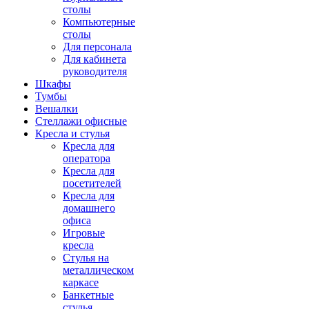
столы
Компьютерные
столы
Для персонала
Для кабинета
руководителя
Шкафы
Тумбы
Вешалки
Стеллажи офисные
Кресла и стулья
Кресла для
оператора
Кресла для
посетителей
Кресла для
домашнего
офиса
Игровые
кресла
Стулья на
металлическом
каркасе
Банкетные
стулья