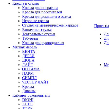
Кресла и стулья
Кресла для оператора
Кресла для посетителей
Кресла для домашнего офиса
Игровые кресла
Стулья на металлическом каркасе
Проекты
Банкетные стулья
Театральные стулья
Дл
Табуреты
Дл
Кресла для руководителя
Дл
Мягкая мебель
ВЕНТА
ДЕРБИ
ДЮНА
ЛАЙТ
Ме
ОПТИМА
ПАРМ
СИМПЛ
ЧЕСТЕР ЛАЙТ
Кресла
Диваны
Кабинет руководителя
DIONI
ALTO
TORR