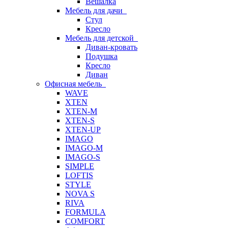
Вешалка
Мебель для дачи
Стул
Кресло
Мебель для детской
Диван-кровать
Подушка
Кресло
Диван
Офисная мебель
WAVE
XTEN
XTEN-M
XTEN-S
XTEN-UP
IMAGO
IMAGO-M
IMAGO-S
SIMPLE
LOFTIS
STYLE
NOVA S
RIVA
FORMULA
COMFORT