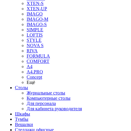
XTEN-S
XTEN-UP
IMAGO
IMAGO-M
IMAGO-S
SIMPLE
LOFTIS
STYLE
NOVA S
RIVA
FORMULA
COMFORT
A4
A4.PRO
Concept
Ещё
Столы
Журнальные столы
Компьютерные столы
Для персонала
Для кабинета руководителя
Шкафы
Тумбы
Вешалки
Стеллажи офисные