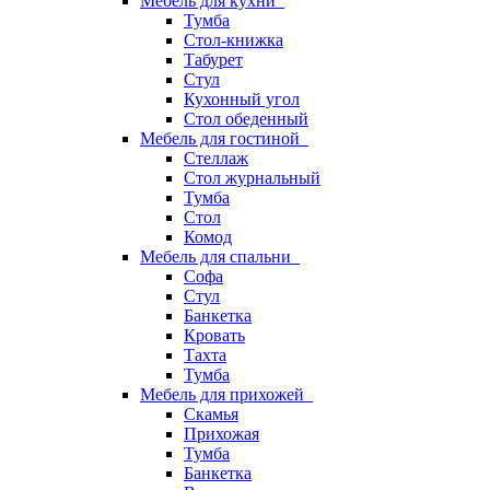
Мебель для кухни
Тумба
Стол-книжка
Табурет
Стул
Кухонный угол
Стол обеденный
Мебель для гостиной
Стеллаж
Стол журнальный
Тумба
Стол
Комод
Мебель для спальни
Софа
Стул
Банкетка
Кровать
Тахта
Тумба
Мебель для прихожей
Скамья
Прихожая
Тумба
Банкетка