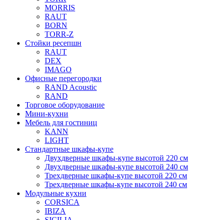
MORRIS
RAUT
BORN
TORR-Z
Стойки ресепшн
RAUT
DEX
IMAGO
Офисные перегородки
RAND Acoustic
RAND
Торговое оборудование
Мини-кухни
Мебель для гостиниц
KANN
LIGHT
Стандартные шкафы-купе
Двухдверные шкафы-купе высотой 220 см
Двухдверные шкафы-купе высотой 240 см
Трехдверные шкафы-купе высотой 220 см
Трехдверные шкафы-купе высотой 240 см
Модульные кухни
CORSICA
IBIZA
SICILIA