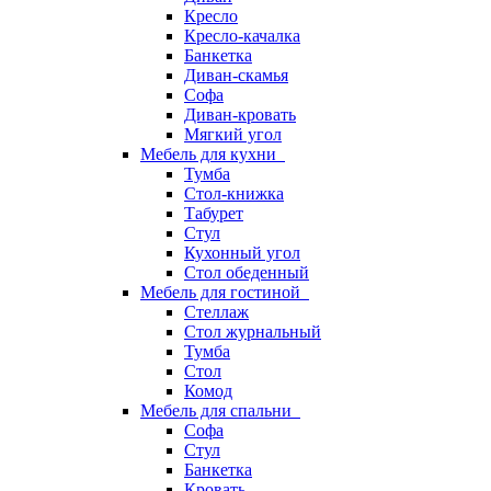
Кресло
Кресло-качалка
Банкетка
Диван-скамья
Софа
Диван-кровать
Мягкий угол
Мебель для кухни
Тумба
Стол-книжка
Табурет
Стул
Кухонный угол
Стол обеденный
Мебель для гостиной
Стеллаж
Стол журнальный
Тумба
Стол
Комод
Мебель для спальни
Софа
Стул
Банкетка
Кровать