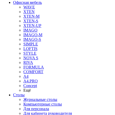
Офисная мебель
WAVE
XTEN
XTEN-M
XTEN-S
XTEN-UP
IMAGO
IMAGO-M
IMAGO-S
SIMPLE
LOFTIS
STYLE
NOVA S
RIVA
FORMULA
COMFORT
A4
A4.PRO
Concept
Ещё
Столы
Журнальные столы
Компьютерные столы
Для персонала
Для кабинета руководителя