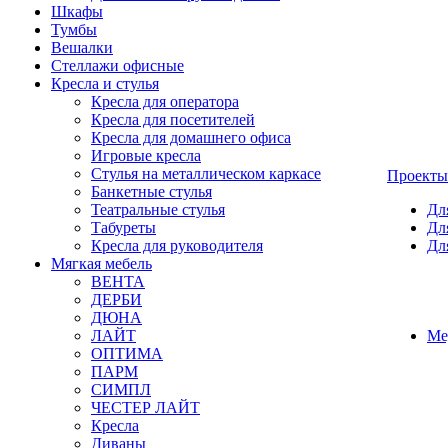
Шкафы
Тумбы
Вешалки
Стеллажи офисные
Кресла и стулья
Кресла для оператора
Кресла для посетителей
Кресла для домашнего офиса
Игровые кресла
Стулья на металлическом каркасе
Проекты
Банкетные стулья
Театральные стулья
Дл
Табуреты
Дл
Кресла для руководителя
Дл
Мягкая мебель
ВЕНТА
ДЕРБИ
ДЮНА
ЛАЙТ
Ме
ОПТИМА
ПАРМ
СИМПЛ
ЧЕСТЕР ЛАЙТ
Кресла
Диваны