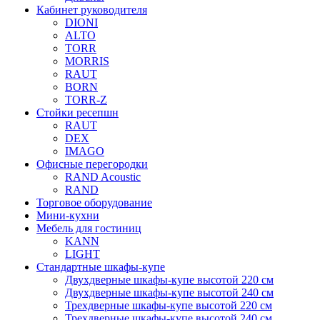
Кабинет руководителя
DIONI
ALTO
TORR
MORRIS
RAUT
BORN
TORR-Z
Стойки ресепшн
RAUT
DEX
IMAGO
Офисные перегородки
RAND Acoustic
RAND
Торговое оборудование
Мини-кухни
Мебель для гостиниц
KANN
LIGHT
Стандартные шкафы-купе
Двухдверные шкафы-купе высотой 220 см
Двухдверные шкафы-купе высотой 240 см
Трехдверные шкафы-купе высотой 220 см
Трехдверные шкафы-купе высотой 240 см