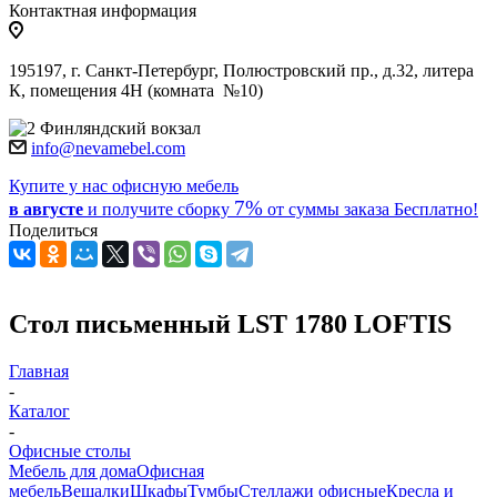
Контактная информация
195197, г. Санкт-Петербург, Полюстровский пр., д.32, литера
К, помещения 4Н (комната №10)
Финляндский вокзал
info@nevamebel.com
Купите у нас офисную мебель
7%
в августе
и получите
сборку
от суммы заказа
Бесплатно!
Поделиться
Стол письменный LST 1780 LOFTIS
Главная
-
Каталог
-
Офисные столы
Мебель для дома
Офисная
мебель
Вешалки
Шкафы
Тумбы
Стеллажи офисные
Кресла и