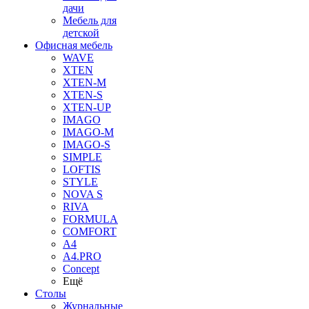
дачи
Мебель для
детской
Офисная мебель
WAVE
XTEN
XTEN-M
XTEN-S
XTEN-UP
IMAGO
IMAGO-M
IMAGO-S
SIMPLE
LOFTIS
STYLE
NOVA S
RIVA
FORMULA
COMFORT
A4
A4.PRO
Concept
Ещё
Столы
Журнальные