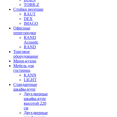
TORR-Z
Стойки ресепшн
RAUT
DEX
IMAGO
Офисные
перегородки
RAND
Acoustic
RAND
Торговое
оборудование
Мини-кухни
Мебель для
гостиниц
KANN
LIGHT
Стандартные
шкафы-купе
Двухдверные
шкафы-купе
высотой 220
см
Двухдверные