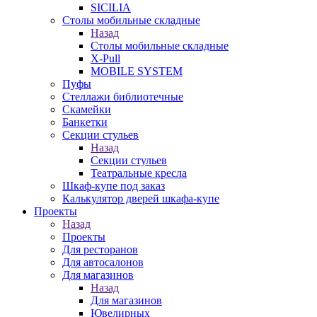
SICILIA
Столы мобильные складные
Назад
Столы мобильные складные
X-Pull
MOBILE SYSTEM
Пуфы
Стеллажи библиотечные
Скамейки
Банкетки
Секции стульев
Назад
Секции стульев
Театральные кресла
Шкаф-купе под заказ
Калькулятор дверей шкафа-купе
Проекты
Назад
Проекты
Для ресторанов
Для автосалонов
Для магазинов
Назад
Для магазинов
Ювелирных