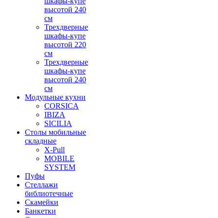
шкафы-купе
высотой 240
см
Трехдверные
шкафы-купе
высотой 220
см
Трехдверные
шкафы-купе
высотой 240
см
Модульные кухни
CORSICA
IBIZA
SICILIA
Столы мобильные
складные
X-Pull
MOBILE
SYSTEM
Пуфы
Стеллажи
библиотечные
Скамейки
Банкетки