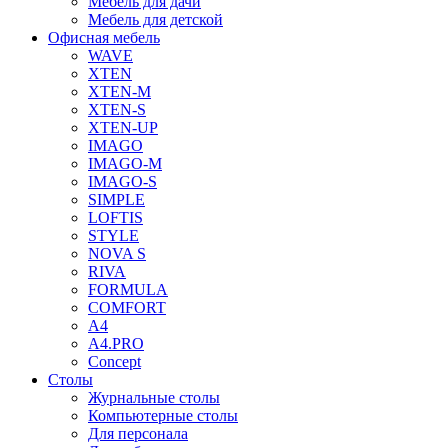
Мебель для дачи
Мебель для детской
Офисная мебель
WAVE
XTEN
XTEN-M
XTEN-S
XTEN-UP
IMAGO
IMAGO-M
IMAGO-S
SIMPLE
LOFTIS
STYLE
NOVA S
RIVA
FORMULA
COMFORT
A4
A4.PRO
Concept
Столы
Журнальные столы
Компьютерные столы
Для персонала