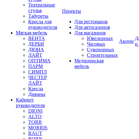
Театральные
стулья
Проекты
Табуреты
Кресла для
Для ресторанов
руководителя
Для автосалонов
Мягкая мебель
Для магазинов
ВЕНТА
Ювелирных
Д
Акции
ДЕРБИ
Часовых
и
ДЮНА
Сувенирных
ЛАЙТ
Строительных
ОПТИМА
Медицинская
ПАРМ
мебель
СИМПЛ
ЧЕСТЕР
ЛАЙТ
Кресла
Диваны
Кабинет
руководителя
DIONI
ALTO
TORR
MORRIS
RAUT
BORN