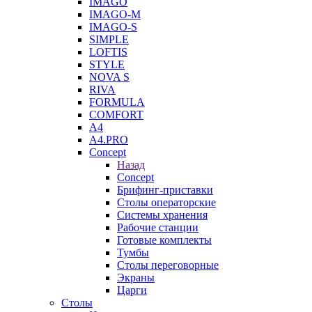
IMAGO
IMAGO-M
IMAGO-S
SIMPLE
LOFTIS
STYLE
NOVA S
RIVA
FORMULA
COMFORT
A4
A4.PRO
Concept
Назад
Concept
Брифинг-приставки
Столы операторские
Системы хранения
Рабочие станции
Готовые комплекты
Тумбы
Столы переговорные
Экраны
Царги
Столы