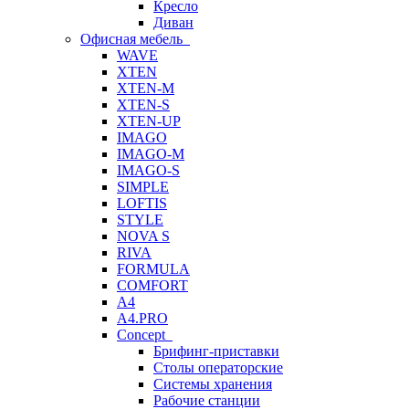
Кресло
Диван
Офисная мебель
WAVE
XTEN
XTEN-M
XTEN-S
XTEN-UP
IMAGO
IMAGO-M
IMAGO-S
SIMPLE
LOFTIS
STYLE
NOVA S
RIVA
FORMULA
COMFORT
A4
A4.PRO
Concept
Брифинг-приставки
Столы операторские
Системы хранения
Рабочие станции