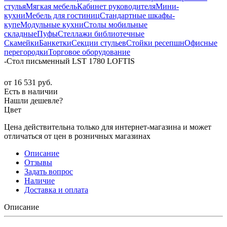
стулья
Мягкая мебель
Кабинет руководителя
Мини-
кухни
Мебель для гостиниц
Стандартные шкафы-
купе
Модульные кухни
Столы мобильные
складные
Пуфы
Стеллажи библиотечные
Скамейки
Банкетки
Секции стульев
Стойки ресепшн
Офисные
перегородки
Торговое оборудование
-
Стол письменный LST 1780 LOFTIS
от
16 531 руб.
Есть в наличии
Нашли дешевле?
Цвет
Цена действительна только для интернет-магазина и может
отличаться от цен в розничных магазинах
Описание
Отзывы
Задать вопрос
Наличие
Доставка и оплата
Описание