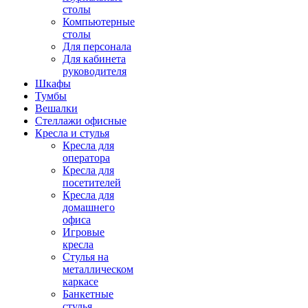
столы
Компьютерные
столы
Для персонала
Для кабинета
руководителя
Шкафы
Тумбы
Вешалки
Стеллажи офисные
Кресла и стулья
Кресла для
оператора
Кресла для
посетителей
Кресла для
домашнего
офиса
Игровые
кресла
Стулья на
металлическом
каркасе
Банкетные
стулья