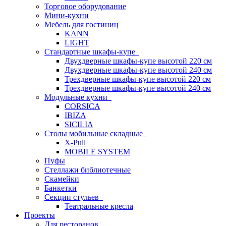
Торговое оборудование
Мини-кухни
Мебель для гостиниц
KANN
LIGHT
Стандартные шкафы-купе
Двухдверные шкафы-купе высотой 220 см
Двухдверные шкафы-купе высотой 240 см
Трехдверные шкафы-купе высотой 220 см
Трехдверные шкафы-купе высотой 240 см
Модульные кухни
CORSICA
IBIZA
SICILIA
Столы мобильные складные
X-Pull
MOBILE SYSTEM
Пуфы
Стеллажи библиотечные
Скамейки
Банкетки
Секции стульев
Театральные кресла
Проекты
Для ресторанов